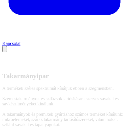
Kapcsolat
Takarmányipar
A termékek széles spektrumát kínáljuk ebben a szegmensben.
Szemestakarmányok és szilázsok tartósítására szerves savakat és
savkészítményeket kínálunk.
A takarmányok és premixek gyártáshoz számos terméket kínálunk:
mikroelemeket, száraz takarmány tartósítószereket, vitaminokat,
szilárd savakat és tápanyagokat.