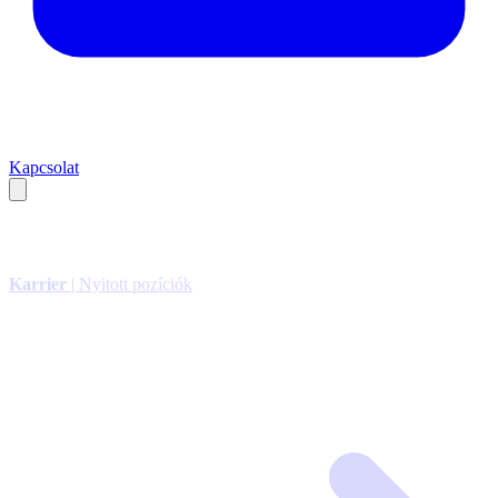
Kapcsolat
Karrier
| Nyitott pozíciók