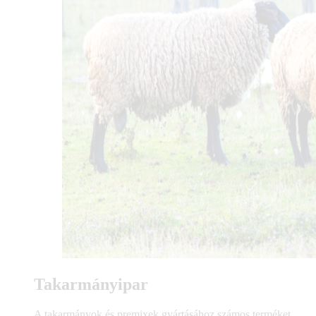
Takarmányipar
A takarmányok és premixek gyártásához számos terméket