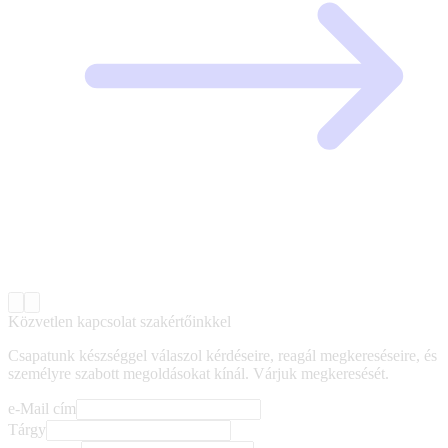
Közvetlen kapcsolat szakértőinkkel
Csapatunk készséggel válaszol kérdéseire, reagál megkereséseire, és
személyre szabott megoldásokat kínál. Várjuk megkeresését.
e-Mail cím
Tárgy